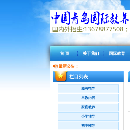
首 页
关于我们
国际教育
最新公告：
栏目列表
胎教指导
早教内容
家庭教养
小学辅导
初中辅导