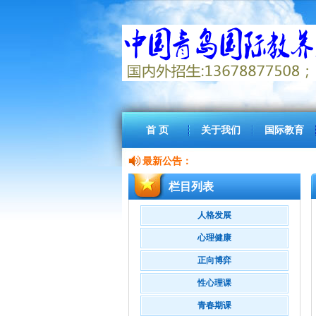
首 页
关于我们
国际教育
最新公告：
栏目列表
人格发展
心理健康
正向博弈
性心理课
青春期课