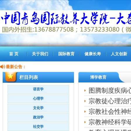
首 页
关于我们
国际教育
健康长寿
人文创新
最新公告：
栏目列表
博学教育
图腾制度疾病
语言学
心理学
宗教徒心理治
文化学
宗教社会性神
政治学
宗教神经科学
社交学