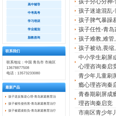
孩子分心分神-
高中辅导
孩子迷途混乱-
中考高考
孩子脾气暴躁
学习培训
孩子任性-青岛
学业规划
孩子难教,难管
胎教咨询
孩子被动,畏缩
联系我们
中小学生刷屏
联系地址：中国 青岛市 市南区
心理咨询秦启
13678877508
电话：13573233080
青少年儿童刷
瘾心理咨询秦
最新产品
青春期刷屏成
孩子逆反叛逆心理-青岛家庭教育治
理咨询秦启竞
孩子被性侵伤害-青岛家庭教育治疗
孩子被霸凌欺负-青岛家庭教育治疗
市南区青少年