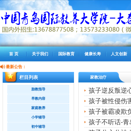
首 页
关于我们
国际教育
健康长寿
人文创新
最新公告：
栏目列表
家教治疗
孩子逆反叛逆
胎教指导
早教内容
孩子被性侵伤害
家庭教养
孩子被霸凌欺负
小学辅导
孩子不听话-青
初中辅导